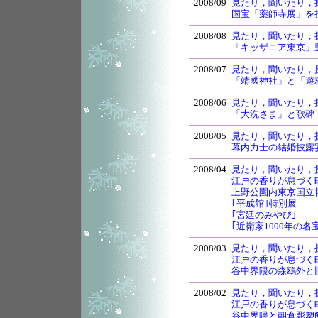
2008/09
見たり，聞いたり，探
国宝「薬師寺展」を
2008/08
見たり，聞いたり，探
「キッザニア東京」
2008/07
見たり，聞いたり，探
「靖國神社」と「遊
2008/06
見たり，聞いたり，探
「大洗さま」と歌碑
2008/05
見たり，聞いたり，探
幕内力士の結婚披露
2008/04
見たり，聞いたり，探
江戸の香りが息づく町
上野公園内東京国立
｢平成館｣特別展
｢宮廷のみやび｣
｢近衛家1000年の名
2008/03
見たり，聞いたり，探
江戸の香りが息づく町
谷中界隈の森鴎外と
2008/02
見たり，聞いたり，探
江戸の香りが息づく町
谷中界隈と朝倉彫塑