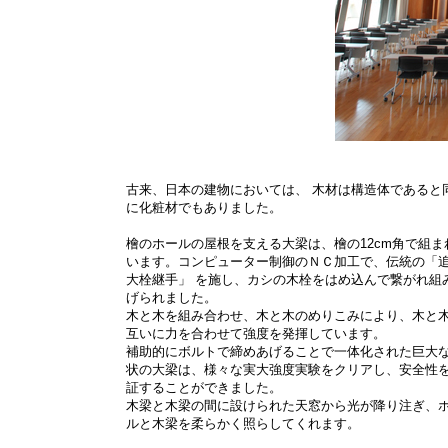
古来、日本の建物においては、 木材は構造体であると
に化粧材でもありました。
檜のホールの屋根を支える大梁は、檜の12cm角で組ま
います。コンピューター制御のＮＣ加工で、伝統の「
大栓継手」 を施し、カシの木栓をはめ込んで繋がれ組
げられました。
木と木を組み合わせ、木と木のめりこみにより、木と
互いに力を合わせて強度を発揮しています。
補助的にボルトで締めあげることで一体化された巨大
状の大梁は、様々な実大強度実験をクリアし、安全性
証することができました。
木梁と木梁の間に設けられた天窓から光が降り注ぎ、
ルと木梁を柔らかく照らしてくれます。