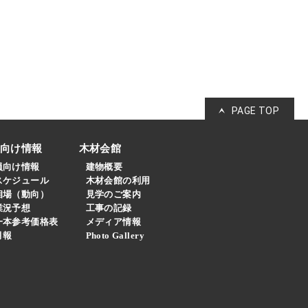
PAGE TOP
員向け情報
木材会館
員向け情報
建物概要
スケジュール
木材会館の利用
相場（動向）
見学のご案内
業況予想
工事の記録
一本参考価格表
メディア情報
月報
Photo Gallery