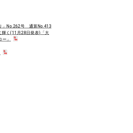
o.262号 通算No.413
に輝く(11月28日発表)「大
ロー」
）