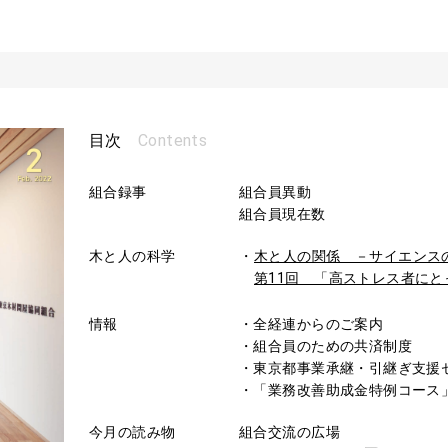
Contents
目次
組合録事
組合員異動
組合員現在数
木と人の科学
木と人の関係 －サイエンス
第11回 「高ストレス者に
情報
・全経連からのご案内
・組合員のための共済制度
・東京都事業承継・引継ぎ支援
・「業務改善助成金特例コース
今月の読み物
組合交流の広場