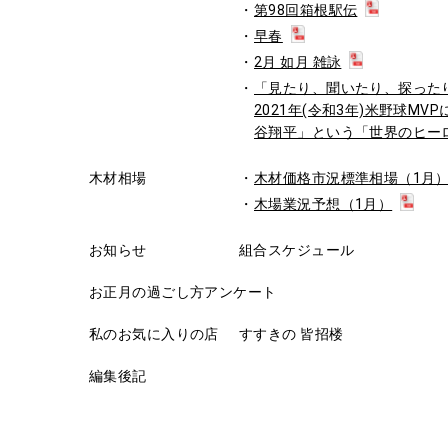
第98回箱根駅伝
早春
2月 如月 雑詠
「見たり、聞いたり、探ったり」N
2021年(令和3年)米野球MVP
谷翔平」という「世界のヒー
木材相場
木材価格市況標準相場（1月
木場業況予想（1月）
お知らせ
組合スケジュール
お正月の過ごし方アンケート
私のお気に入りの店
すすきの 皆招楼
編集後記