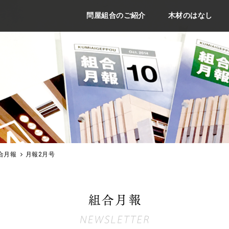
問屋組合のご紹介
木材のはなし
合月報
月報2月号