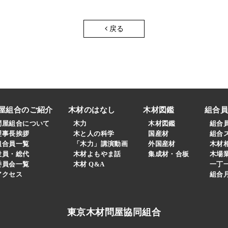
戻る
屋組合のご紹介
木材のはなし
木材図鑑
組合
問屋組合について
木力
木材図鑑
組合
理事長挨拶
木と人の科学
国産材
組合
組合員一覧
「木力」講演動画
外国産材
木材
役員・総代
木材よもやま話
集成材・合板
木場
委員会一覧
木材 Q&A
一丁
アクセス
組合
東京木材問屋協同組合