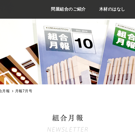
問屋組合のご紹介
木材のはなし
合月報
月報7月号