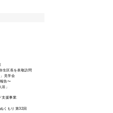
催
村弥生区長を表敬訪問
修所」見学会
動報告〜
入浴」
支援事業:
ぬくもり 第32回