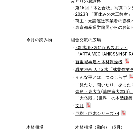
みどりの感謝祭
・第15回「木と合板」写真コン
・2023年「夏休みの木工教室」
・荷主・元請運送事業者の皆様
・東京都産業労働局からのお知
今月の読み物
組合交流の広場
<新木場>気になるスポット
『ARTA MECHANICS&INSP
首里城再建と木材乾燥機
職業漫画 人 to 木「林業作業
そんな事とは、つゆしらず
「見たり、聞いたり、探ったり」N
奈良・東大寺(華厳宗大本山)
「大仏殿」(世界一の木造建築
文月
巨樹・巨木シリーズ -4
木材相場
・木材相場（動向）（6月）