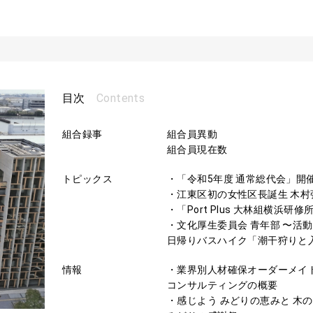
Contents
目次
組合録事
組合員異動
組合員現在数
トピックス
・「令和5年度 通常総代会」開
・江東区初の女性区長誕生 木
・「Port Plus 大林組横浜研
・文化厚生委員会 青年部 〜活
日帰りバスハイク「潮干狩りと
情報
・業界別人材確保オーダーメイド
コンサルティングの概要
・感じよう みどりの恵みと 木の