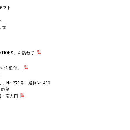
テスト
へ
らせ
IRATIONS』を訪ねて
その1 植付」
o.279号 通算No.430
、散策
)・南大門