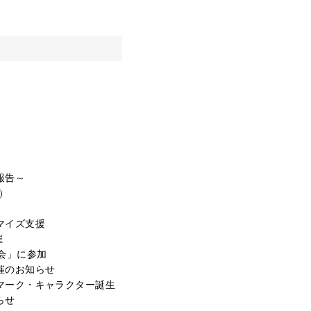
報告～
）
マイズ支援
催
会」に参加
催のお知らせ
マーク・キャラクター誕生
らせ