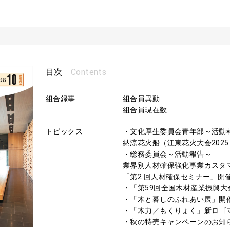
Contents
目次
組合録事
組合員異動
組合員現在数
トピックス
・文化厚生委員会青年部～活動
納涼花火船（江東花火大会2025
・総務委員会～活動報告～
業界別人材確保強化事業カスタ
「第2 回人材確保セミナー」開
・「第59回全国木材産業振興大
・「木と暮しのふれあい展」開
・「木力／もくりょく」新ロゴ
・秋の特売キャンペーンのお知