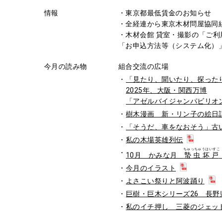
情報
・東京都最低賃金のお知らせ
・全経連から東京木材問屋協同
・木材会館 貸室・撮影の「ご利
「お申込方法等（システム化）
今月の読み物
組合交流の広場
「見たり、聞いたり、探ったり」 
2025年、大阪・関西万博
「アゼルバイジャンパビリオ
樹木漫画 新・リン子の絵日
「そうだ、車をなおそう」古
私の木場英雄列伝
ちゅっちゅうはいすこ
10月 かみな月
蟄虫坏戸
今月のイラスト
よさこい祭りと阿波踊り
巨樹・巨木シリーズ26 長野県
私のイチ押し 三菱のジェット