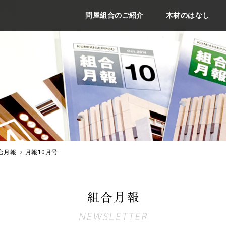
問屋組合のご紹介
木材のはなし
合月報
月報10月号