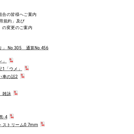
組合の皆様へご案内
用規約」及び
」の変更のご案内
No.305 通算No.456
ン」
記1「ウメ」
い車の話2
雑詠
-4
ストリーム0.7mm