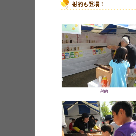
射的も登場！
射的