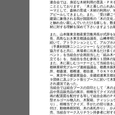
連合会では、身近な木材利用の普及・ＰＲ
こととしております。「木と暮しのふれあ
ーマとして、森林の育成・木材の利用が、
アピールしてきました。また、「受け継ご
建築に象徴される我が国固有の「木の文化
と触れ合い親しんでいただける催しを、数
材に対する理解を深めて下さいますようお
また、山本隆東京都産業労働局長が式辞を
長、髙島なおき東京都議会議長、山﨑孝明
続いて、アトラクションとして、アルプホ
（手裏剣戦隊ニンニンジャー）などが演じ
協力すると共に、来場者に出来るだけ多く
ベント」を当組合が企画担当した「組み木
立てる）を、当組合を含む参画１１団体の
また、木に親しむコーナーとして当組合を
都林業研究グループ連絡協議会、都農水振
所、都森連、都椎連、都合連、ＴＯＫＹＯ
ー、東京中小建築業協会、全建総連東京都
９団体に及ぶテント張りブースに於いて木
され盛況であった。
当組合では組合ブースの目印として「木の
品や景品販売品の展示、樹種当てクイズの
画の配置図を配付する等して組合企画のＰ
型オルゴール物入れ、木製箱、ティッシュ
り）、樹種当てクイズ、手がたの切り抜き
付け、動物将棋対戦、木の表札作り）、か
売、当組合マーク入りチラシ持参者に対す