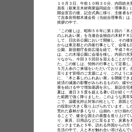
１０月３日、午前１０時３０分、内田鉄夫
員長（新東京木材商業協同組合・理事長）
開会宣言の後、記念式典に移り、主催者を
て吉条良明都木連会長（当組合理事長）は
挨拶の中で、
「この催しは、昭和５６年に第１回の「木
のふれあい展」を当連合会独自の木材ＰＲ
して、日比谷公園において開催し、その後
からは東京都との共催行事として、会場も
公園、新宿都庁舎前広場を経て、平成７年
は、この木場公園に会場を移し、内容の充
りながら、今回３５回目を迎えることがで
た。この催しは、恒例の行事として定着し
５万人余のご来場をいただいております。
亘ります皆様のご支援により、このように
に、「木と暮しのふれあい展」を開催でき
経済の減速の影響がみられるものの、緩や
善を続ける中で増加基調を示し、新設住宅
夏は、連日３５度を超える暑い日が続く一
た範囲で強く降りました。このような異常
こで、温暖化抑止対策の柱として、原因と
の役割が大きく取り上げられています。し
荒れた森林が多くなり、山崩れ・がけ崩れ
ることで、健全な国土の基盤を造り上げて
り、家具、日用品などに至るまで、炭素を
ピックまであと５年。訪れる外国からの方
生活の中で、人と木が触れ合い溶け込んで