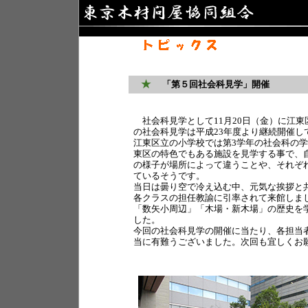
★
「第５回社会科見学」開催
社会科見学として11月20日（金）に江東
の社会科見学は平成23年度より継続開催し
江東区立の小学校では第3学年の社会科の
東区の特色でもある施設を見学する事で、
の様子が場所によって違うことや、それぞ
ているそうです。
当日は曇り空で冷え込む中、元気な挨拶と共
各クラスの担任教諭に引率されて来館しま
「数矢小周辺」「木場・新木場」の歴史を
した。
今回の社会科見学の開催に当たり、各担当
当に有難うございました。次回も宜しくお