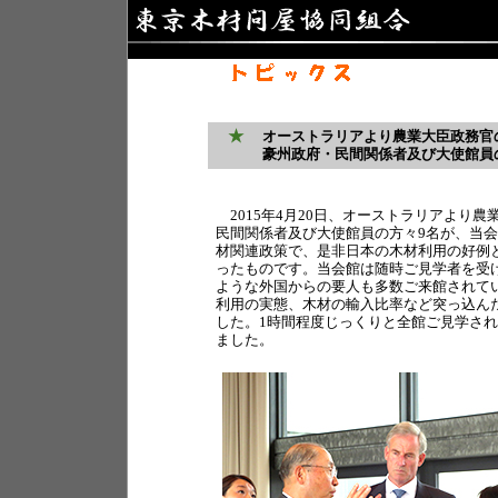
★
オーストラリアより農業大臣政務官
豪州政府・民間関係者及び大使館員
2015年4月20日、オーストラリアより
民間関係者及び大使館員の方々9名が、当
材関連政策で、是非日本の木材利用の好例
ったものです。当会館は随時ご見学者を受
ような外国からの要人も多数ご来館されて
利用の実態、木材の輸入比率など突っ込ん
した。1時間程度じっくりと全館ご見学さ
ました。