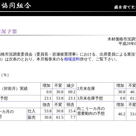
木材価格市況調
平成29年
価格市況調査委員会（委員長・岩瀬俊寛理事）における、出席委員による業況
値）は次表のとおり。本月報巻末のを
相場資料
併せて、ご覧下さい。
（％）
増加
不変
減少
増加
不
上（対前月）実績
2月末在庫
0.0
30.8
69.2
30.8
46.
上予想
23.1
53.8
23.1
3月末在庫予想
0.0
61.
強含
不変
弱含
増加
不
向こう一カ月の
仕入
53.8
30.8
15.4
一カ月の
需要動向の予想
46.2
53.
想
販売
30.8
61.5
7.7