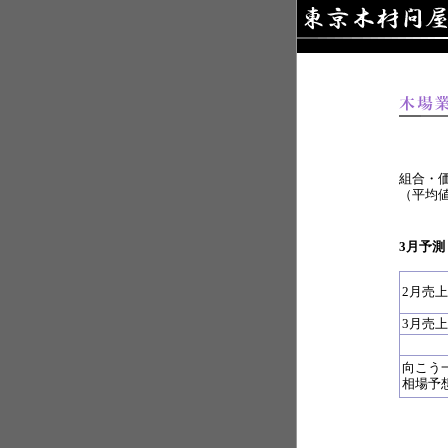
組合・
（平均
3月予測
2月売
3月売
向こう
相場予