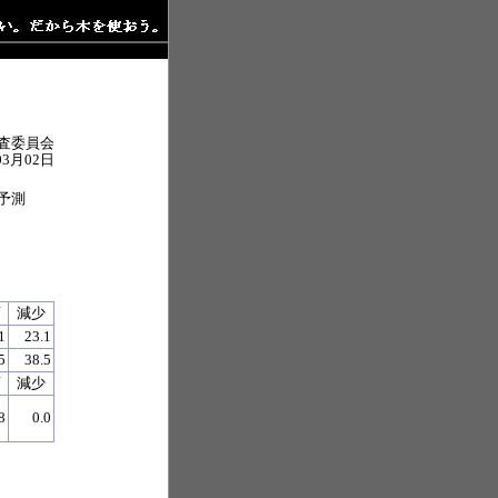
査委員会
03月02日
予測
変
減少
1
23.1
5
38.5
変
減少
8
0.0