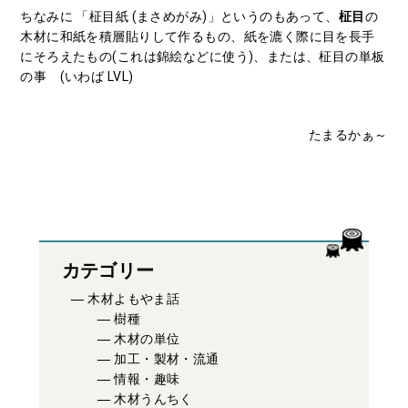
ちなみに 「柾目紙 (まさめがみ)」というのもあって、
柾目
の
木材に和紙を積層貼りして作るもの、紙を漉く際に目を長手
にそろえたもの(これは錦絵などに使う)、または、柾目の単板
の事 (いわば LVL)
たまるかぁ～
カテゴリー
木材よもやま話
樹種
木材の単位
加工・製材・流通
情報・趣味
木材うんちく