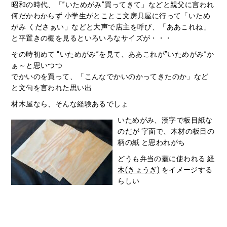
昭和の時代、「”いためがみ”買ってきて」などと親父に言われ
何だかわからず 小学生がとことこ文房具屋に行って「いため
がみ くださぁい」などと大声で店主を呼び、「ああこれね」
と平置きの棚を見るといろいろなサイズが・・・
その時初めて “いためがみ”を見て、ああこれが”いためがみ”か
ぁ～と思いつつ
でかいのを買って、「こんなでかいのかってきたのか」など
と文句を言われた思い出
材木屋なら、そんな経験あるでしょ
いためがみ、漢字で板目紙な
のだが 字面で、木材の板目の
柄の紙 と思われがち
どうも弁当の蓋に使われる
経
木(きょうぎ)
をイメージする
らしい