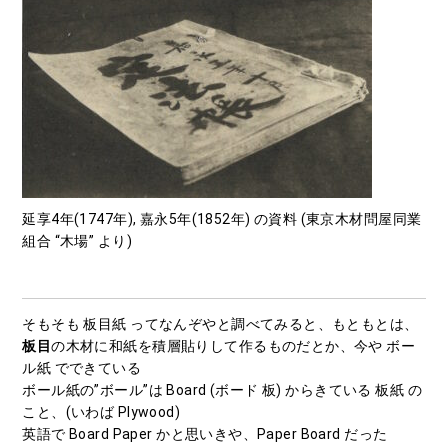
延享4年(1747年), 嘉永5年(1852年) の資料 (東京木材問屋同業
組合 “木場” より)
そもそも 板目紙 ってなんぞやと調べてみると、もともとは、
板目
の木材に和紙を積層貼りして作るものだとか、今や ボー
ル紙 でできている
ボール紙の”ボール”は Board (ボード 板) からきている 板紙 の
こと、(いわば Plywood)
英語で Board Paper かと思いきや、Paper Board だった