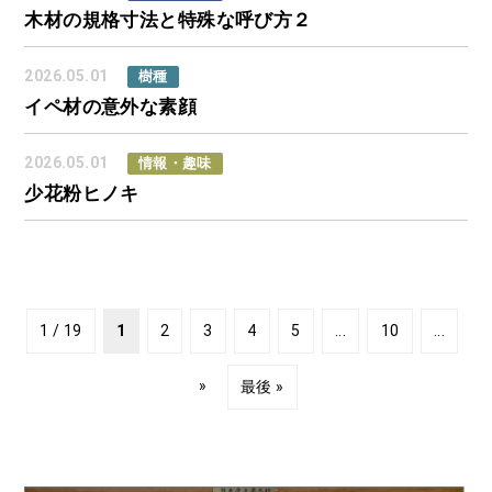
木材の規格寸法と特殊な呼び方２
2026.05.01
樹種
イペ材の意外な素顔
2026.05.01
情報・趣味
少花粉ヒノキ
1 / 19
1
2
3
4
5
...
10
...
»
最後 »