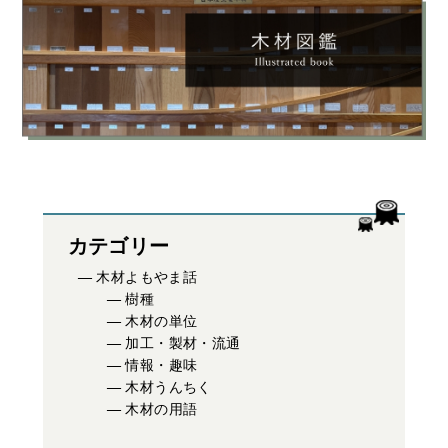
カテゴリー
木材よもやま話
樹種
木材の単位
加工・製材・流通
情報・趣味
木材うんちく
木材の用語