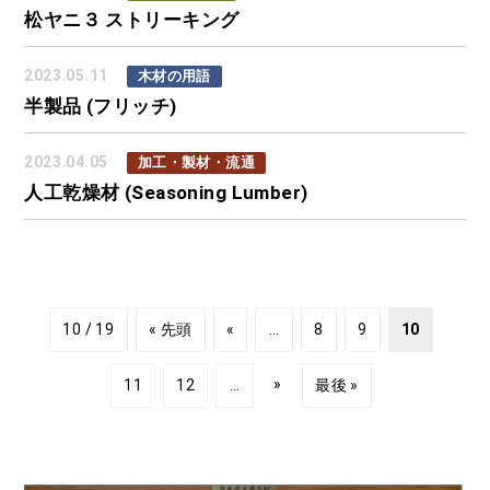
松ヤニ３ ストリーキング
2023.05.11
木材の用語
半製品 (フリッチ)
2023.04.05
加工・製材・流通
人工乾燥材 (Seasoning Lumber)
10 / 19
« 先頭
«
...
8
9
10
»
11
12
...
最後 »