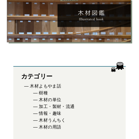
カテゴリー
木材よもやま話
樹種
木材の単位
加工・製材・流通
情報・趣味
木材うんちく
木材の用語