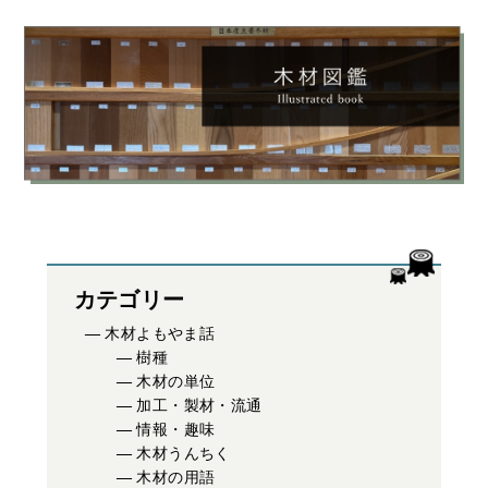
カテゴリー
木材よもやま話
樹種
木材の単位
加工・製材・流通
情報・趣味
木材うんちく
木材の用語