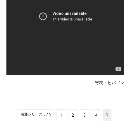
寄稿：ヒバゴン
流通シリーズ 5 / 5
5
1
2
3
4