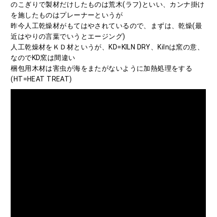
のこぎりで製材だけしたものは荒木(ラフ)といい、カンナ掛け
を施したものはプレーナーというが
昨今人工乾燥材がもてはやされているので、まずは、乾燥(最
近はやりの言葉でいうとエージング)
人工乾燥材をＫＤ材というが、KD=KILN DRY、Kilnは窯の意、
なのでKD窯は間違い
梱包用木材は害虫が海をまたがないように加熱処理をする
(HT=HEAT TREAT)