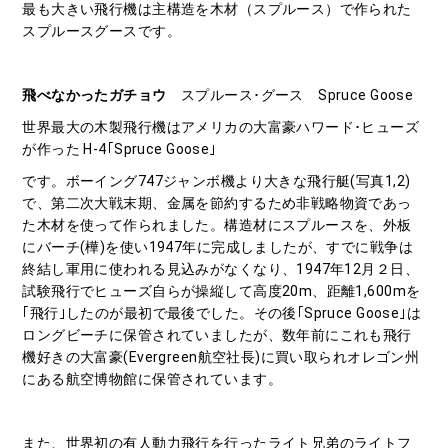
最も大きい飛行機は主構造を木材（スプルース）で作られた
スプルースグースです。
飛べなかったガチョウ
スプルース･グース Spruce Goose
世界最大の木製飛行機はアメリカの大富豪ハワード･ヒューズ
が作った H-4｢Spruce Goose｣
です。ボーイング747ジャンボ機より大きな飛行艇(写真1,2)
で、第二次大戦末期、金属を節約するため非戦略物資であっ
た木材を使って作られました。構造材にスプルースを、外板
にバーチ(樺)を使い1947年に完成しましたが、すでに戦争は
終結し軍用に使われる見込みがなくなり、1947年12月２日、
試験飛行でヒューズ自らが操縦して高度20m、距離1,600mを
｢飛行｣したのが最初で最後でした。その後｢Spruce Goose｣は
ロングビーチに保管されていましたが、数年前にこれも飛行
機好きの大富豪(Evergreen航空社長)に買い取られオレゴン州
にある航空博物館に保管されています。
また、世界初の有人動力飛行を行ったライト兄弟のライトフ