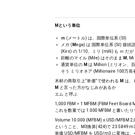
Mという単位
ｍ
(メートル) は、国際単位系 (SI)
メガ (
M
ega) は 国際単位系 (SI) 接頭
(Kiro) の 1/10、ミリ (milli) も ｍ だが 
距離のマイル (Mile) はそのまま
M
, Mi
通貨単位の
M
は Million (ミリオン、百
そう ミリオネア (Millionaire 10
木材の商取引上”単価”で使われる
M
は、ロ
M
と言った方がなじみがあるか
エム と呼ぶ
1,000 FBM = 1 MFBM (FBM Feet Board 
これを数量では 1.000 MFBM と書いた
Volume 10.000 (MFBM) x USD/MFBM 2,0
ということ、M3換算(424)で 23.5849 m3 x 
単価 USD/MFBM を USD/m3 に変換は、424