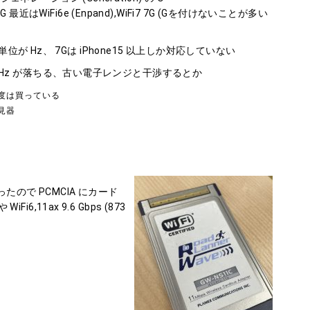
 最近はWiFi6e (Enpand),WiFi7 7G (Gを付けないことが多い
単位が Hz、 7Gは iPhone15 以上しか対応していない
Hz が落ちる、古い電子レンジと干渉するとか
度は買っている
見器
たので PCMCIA にカード
iFi6,11ax 9.6 Gbps (873