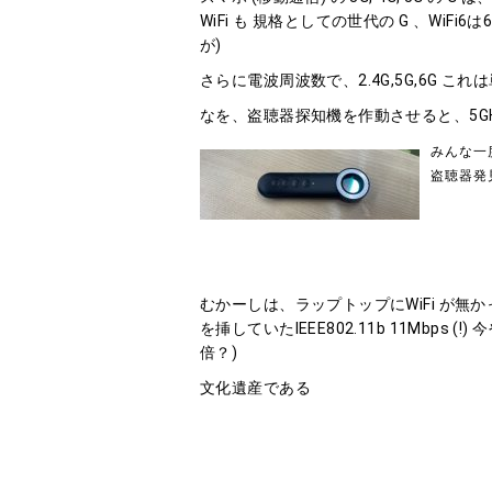
WiFi も 規格としての世代の G 、WiFi6は6G
が)
さらに電波周波数で、2.4G,5G,6G これは
なを、盗聴器探知機を作動させると、5G
みんな一
盗聴器発
むかーしは、ラップトップにWiFi が無かっ
を挿していたIEEE802.11b 11Mbps (!) 今や W
倍？)
文化遺産である