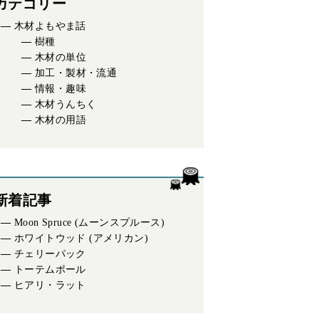
カテゴリー
木材よもやま話
樹種
木材の単位
加工・製材・流通
情報・趣味
木材うんちく
木材の用語
新着記事
Moon Spruce (ムーンスプルース)
ホワイトウッド (アメリカン)
チェリーパック
トーテムポール
ヒアリ・ラット