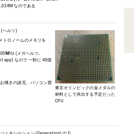
a = 1,024M なのである
 (ヘルツ)
= メトロノームのメモリを
200
M
Hz (メガヘルツ,
it app) なので 一秒に 40億
お嘆きの諸兄、パソコン買
東京オリンピックの金メダルの
材料として供出する予定だった
CPU
、ジェネレーション (Generation) の G