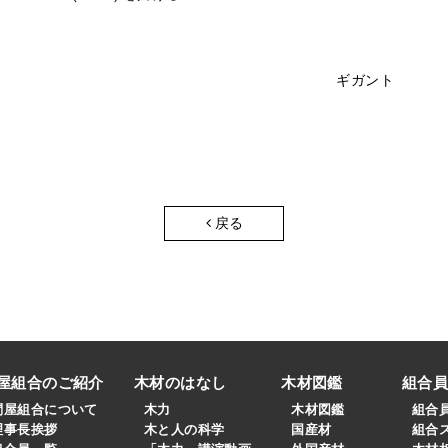
ギガント
戻る
屋組合のご紹介
木材のはなし
木材図鑑
組合
問屋組合について
木力
木材図鑑
組合
理事長挨拶
木と人の科学
国産材
組合