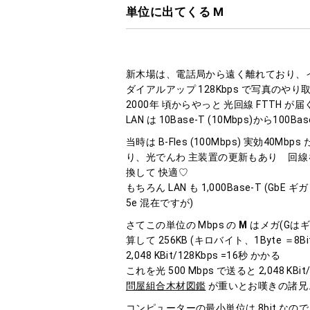
単位に出てくる M
新木場は、電話局から遠く離れており、インタ
ダイアルアップ 128Kbps で写真のや
2000年 頃からやっと 光回線 FTTH 
LAN は 10Base-T (10Mbps)から100Bas
当時は B-Fles (100Mbps) 実効4
り、光でんわ 主装置の更新もあり 回線をギガ
換して 快適♡
もちろん LAN も 1,000Base-T (Gb
5e 混在ですが)
さてこの単位の Mbps の
M
はメガ(Gはギガ
算して 256KB (キロバイト、1Byte ＝8
2,048 KBit/128Kbps =16秒 かかる
これを光 500 Mbps で送ると 2,048 KBit/5
問屋組合木材図鑑
が重いとお嘆きの諸兄
コンピューターの最小単位は 8bit なので 256KB