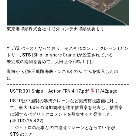
東京港埠頭株式会社
中防外コンテナ埠頭概要
より
Y1, Y2 バースとなっており、それぞれコンテナクレーン (ガン
トリー,
STS
[Ship-to-shore Crane])が設置されている
未完成の南側を含めて、大田区令和島１丁目
青海から (第三航路海底トンネル) のみ ごみを搬入したの
に・・・
USTR 301 Ships – Action FRN 4-17.pdf
11/42page
USTRは中国製の港湾クレーンなど港湾荷役設備に対し
て、最大100％の追加関税を課す措置案を発表し、措置案
に関するパブリックコメントを募集すると発表した。
(
JETRO 25.4.22
)
ジェトロの記事なので港湾クレーンとなっているが、
STS のこと