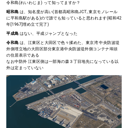
令和島(れいわじま) って知ってますか？
昭和島
は、知名度が高い(首都高昭和島JCT, 東京モノレール
に平和島駅がある)ので誰でも知っていると思われます(昭和42
年[1967]埋め立て完了)
平成島
はない、平成ジャンプとなった
令和島
は、江東区と大田区で色々揉めた、東京湾 中央防波堤
外側埋立地の大田区部分東京港中央防波堤外側コンテナ埠頭
の住居表示である
なお中防外 江東区側は一部海の森３丁目地先になっている以
外は定まっていない