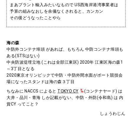
まあプラント輸入みたいなもので US西海岸港湾事業者は
予算の組みなおしを余儀なくされると、カンカン
その後どうなったことやら
海の森
中防外コンテナ埠頭 があれば、もちろん 中防コンテナ埠頭も
ある(STSはない)
中央防波堤埋立地 (これは全部江東区) 2020年 江東区海の森1
～3丁目となる
2020東京オリンピックで中防・中防外間水面がボート競技会
場になったスタンドは海の森３丁目
ちなみに NACCS によると
TOKYO CY
(コンテナヤード) は
大井・品川・青海 しか記載がない、中防・外防(令和島) は 内
貨CY ってこと？
しょうわじん