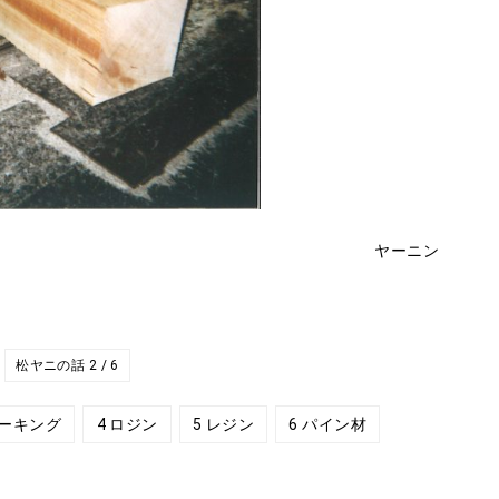
ヤーニン
松ヤニの話 2 / 6
リーキング
4 ロジン
5 レジン
6 パイン材