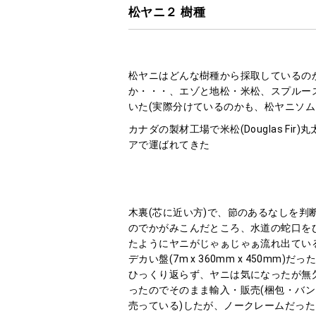
松ヤニ２ 樹種
松ヤニはどんな樹種から採取しているの
か・・・、エゾと地松・米松、スプルー
いた(実際分けているのかも、松ヤニソム
カナダの製材工場で米松(Douglas Fir
アで運ばれてきた
木裏(芯に近い方)で、節のあるなしを判
のでかがみこんだところ、水道の蛇口を
たようにヤニがじゃぁじゃぁ流れ出てい
デカい盤(7m x 360mm x 450mm)だっ
ひっくり返らず、ヤニは気になったが無
ったのでそのまま輸入・販売(梱包・バ
売っている)したが、ノークレームだっ