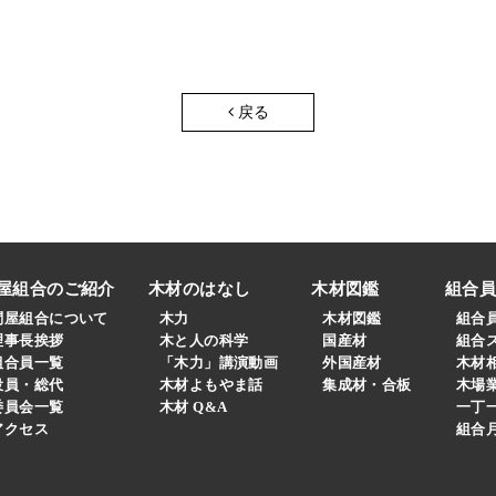
戻る
屋組合のご紹介
木材のはなし
木材図鑑
組合
問屋組合について
木力
木材図鑑
組合
理事長挨拶
木と人の科学
国産材
組合
組合員一覧
「木力」講演動画
外国産材
木材
役員・総代
木材よもやま話
集成材・合板
木場
委員会一覧
木材 Q&A
一丁
アクセス
組合