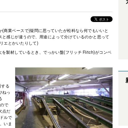
か(商業ベースで)疑問に思っていたが松科なら何でもいいと
スと感じが違うので、用途によって分けているのかと思って
リエとかいたりして)
)丸太を製材しているとき、でっかい盤(フリッチ Flitch)がコンベ
断する
ひねっ
る
たので
欠点だ
ンドルで
た、いま