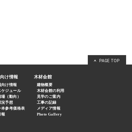
PAGE TOP
員向け情報
木材会館
員向け情報
建物概要
スケジュール
木材会館の利用
相場（動向）
見学のご案内
業況予想
工事の記録
一本参考価格表
メディア情報
月報
Photo Gallery