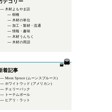
カテゴリー
木材よもやま話
樹種
木材の単位
加工・製材・流通
情報・趣味
木材うんちく
木材の用語
新着記事
Moon Spruce (ムーンスプルース)
ホワイトウッド (アメリカン)
チェリーパック
トーテムポール
ヒアリ・ラット