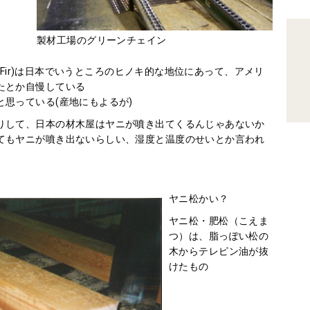
製材工場のグリーンチェイン
s Fir)は日本でいうところのヒノキ的な地位にあって、アメリ
たとか自慢している
思っている(産地にもよるが)
りして、日本の材木屋はヤニが噴き出てくるんじゃあないか
てもヤニが噴き出ないらしい、湿度と温度のせいとか言われ
ヤニ松かい？
ヤニ松・肥松（こえま
つ）は、脂っぽい松の
木からテレピン油が抜
けたもの