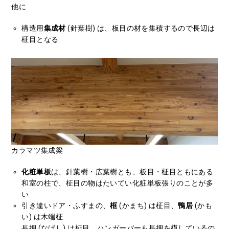
他に
構造用
集成材
(針葉樹) は、板目の材を集積するので長辺は
柾目となる
カラマツ集成梁
化粧単板
は、針葉樹・広葉樹とも、板目・柾目ともにある
和室の柱で、柾目の物はたいてい化粧単板張りのことが多
い
引き違いドア・ふすまの、
框
(かまち) は柾目、
鴨居
(かも
い) は木端柾
長押 (なげし) は柾目、ハンガーバーも長押を模しているの