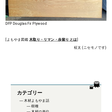
DFP Douglas Fir Plywood
[よもやま図鑑
木取り・リマン・歩留り とは
]
柾太 (ニセモノです)
カテゴリー
木材よもやま話
樹種
木材の単位