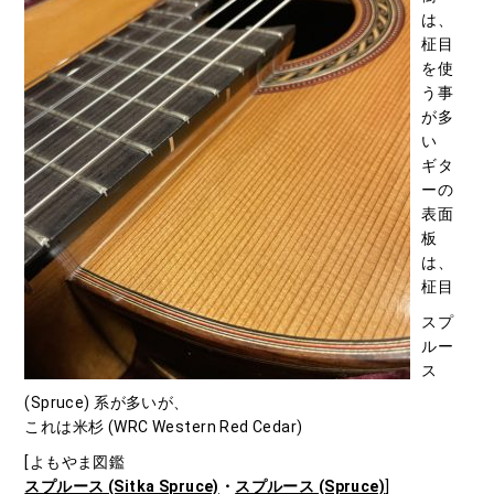
は、
柾目
を使
う事
が多
い
ギタ
ーの
表面
板
は、
柾目
スプ
ルー
ス
(Spruce) 系が多いが、
これは米杉 (WRC Western Red Cedar)
[よもやま図鑑
スプルース (Sitka Spruce)
・
スプルース (Spruce)
]