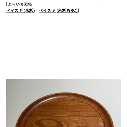
[よもやま図鑑
ベイスギ (米杉)
・
ベイスギ (米杉 WRC)
]