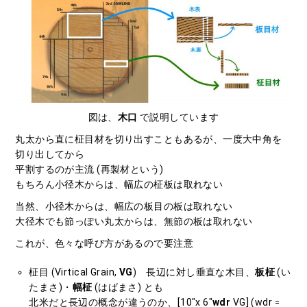
図は、
木口
で説明しています
丸太から直に柾目材を切り出すこともあるが、一度大中角を
切り出してから
平割するのが主流 (再製材という)
もちろん小径木からは、幅広の柾板は取れない
当然、小径木からは、幅広の板目の板は取れない
大径木でも節っぽい丸太からは、無節の板は取れない
これが、色々な呼び方があるので要注意
柾目 (Virtical Grain,
VG
) 長辺に対し垂直な木目、
板柾
(い
たまさ)・
幅柾
(はばまさ) とも
北米だと長辺の概念が違うのか、[10″x 6″
wdr
VG] (wdr
=