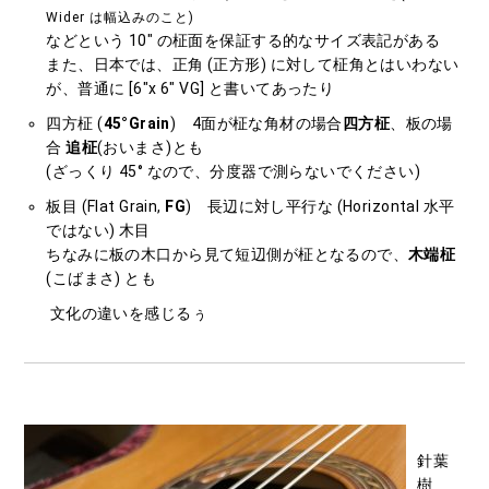
Wider は幅込みのこと)
などという 10″ の柾面を保証する的なサイズ表記がある
また、日本では、正角 (正方形) に対して柾角とはいわない
が、普通に [6″x 6″ VG] と書いてあったり
四方柾 (
45°Grain
) 4面が柾な角材の場合
四方柾
、板の場
合
追柾
(おいまさ)とも
(ざっくり 45° なので、分度器で測らないでください)
板目 (Flat Grain,
FG
) 長辺に対し平行な (Horizontal 水平
ではない) 木目
ちなみに板の木口から見て短辺側が柾となるので、
木端柾
(こばまさ) とも
文化の違いを感じるぅ
針葉
樹