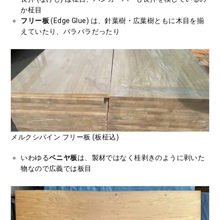
か柾目
フリー板
(Edge Glue) は、針葉樹・広葉樹ともに木目を揃
えていたり、バラバラだったり
メルクシパイン フリー板 (板柾込)
いわゆる
ベニヤ板
は、製材ではなく桂剥きのように剥いた
物なので広義では板目