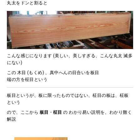
丸太をドンと割ると
こんな感じになります (美しい、美しすぎる、こんな丸太 滅多
にない)
この 木目 (もくめ) 、真中へんの目合いを板目
端の方を柾目という
板目というが、板に限ったものではない、柾目の板は、柾板
という
ので、ここから
板目
・
柾目
の わかり易い説明を、わかり難く
解説