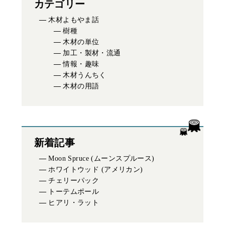
カテゴリー
木材よもやま話
樹種
木材の単位
加工・製材・流通
情報・趣味
木材うんちく
木材の用語
新着記事
Moon Spruce (ムーンスプルース)
ホワイトウッド (アメリカン)
チェリーパック
トーテムポール
ヒアリ・ラット