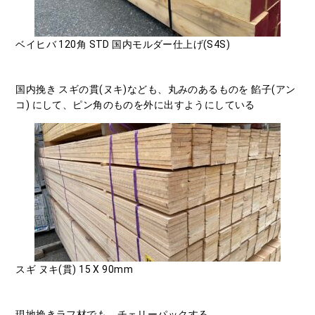
ベイヒバ 120角 STD 国内モルダー仕上げ(S4S)
国内挽き スギの貫(ヌキ)なども、丸みのあるものを 餡子(アン
コ) にして、ピン角のものを外に出すようにしている
スギ ヌキ(貫) 15 X 90mm
現地挽きラフ材でも、チェリーパックする