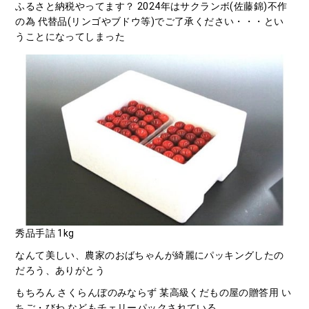
ふるさと納税やってます？ 2024年はサクランボ(佐藤錦)不作
の為 代替品(リンゴやブドウ等)でご了承ください・・・とい
うことになってしまった
秀品手詰 1kg
なんて美しい、農家のおばちゃんが綺麗にパッキングしたの
だろう、ありがとう
もちろん さくらんぼのみならず 某高級くだもの屋の贈答用 い
ちご・びわ などもチェリーパックされている