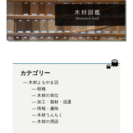
カテゴリー
木材よもやま話
樹種
木材の単位
加工・製材・流通
情報・趣味
木材うんちく
木材の用語