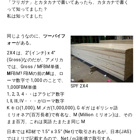
「フリガナ」とカタカナで書いてあったら、カタカナで書く
って知ってました？
私は知ってました
同じようなのに、
ツーバイフ
ォー
がある。
2X4 は、2″(インチ) x 4”
(Gross)なのだが、アメリカ
では、Gross / MFBM単価、
M
FBM? FBMの前の
M
は、ロ
ーマ数字で 1,000 のことで、
SPF 2X4
1,000FBM単価
1, 2, 3, 4・・はアラビア数字
I, II, III, IV・・・がローマ数字
K キロ(1,000), M メガ(1,000,000), G ギガ はギリシャ語
ミリオネア(百万長者)で有名な、M (Million ミリオン)は、その
まま百万、これは英語 たまたま同じ M
日本では KD材で 1.5” x 3.5″ (Net)で取引されるが、日本(JAS)
ではミリで記載するので、Net /ｍ3単価で取引する。