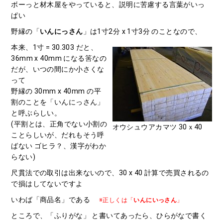
ボーっと材木屋をやっていると、説明に苦慮する言葉がいっ
ぱい
野縁の「
いんにっさん
」は1寸2分 x 1寸3分 のことなので、
本来、1寸 = 30.303 だと、
36mm x 40mm になる筈なの
だが、いつの間にか小さくな
って
野縁の 30mm x 40mm の平
割のことを「いんにっさん」
と呼ぶらしい。
(平割とは、正角でない小割の
オウシュウアカマツ 30ｘ40
ことらしいが、だれもそう呼
ばない ゴヒラ？、漢字がわか
らない)
尺貫法での取引は出来ないので、30 x 40 計算で売買されるの
で損はしてないですよ
いわば「商品名」である
※正しくは「
いんにいっさん
」
ところで、「ふりがな」 と書いてあったら、ひらがなで書く