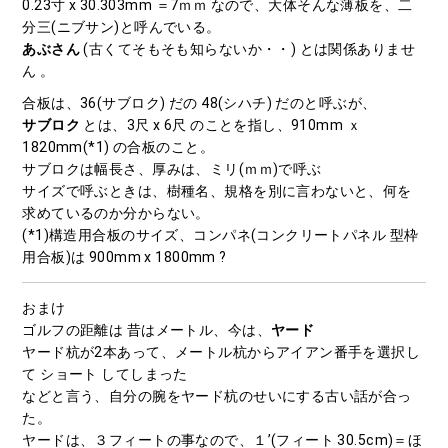
0.23寸 x 30.303mm ＝7ｍｍ なので、大体そんな薄板を、二
分三(ニブサン)と呼んでいる。
あぶさん
(古くてそもそも知らないか・・) とは関係ありませ
ん 。
合板は、36(サブロク) だの 48(シハチ) だのと呼ぶが、
サブロク
とは、3尺 x 6尺 のことを指し、910mm ｘ
1820mm(*1) の合板のこと。
サブロクは幅長さ、厚みは、ミリ(ｍｍ)で呼ぶ
サイズで呼ぶときは、樹種名、規格を別に言わないと、何を
求めているのか分からない。
(*1)構造用合板のサイズ、コンパネ(コンクリートパネル 型枠
用合板)は 900mm x 1800mm ?
おまけ
ゴルフの距離は 昔はメートル、今は、
ヤード
ヤード杭が2本あって、メートル杭からアイアン番手を選択し
て ショート してしまった
などと言う、自分の腕をヤード杭のせいにする古い話が合っ
た。
ヤードは、３フィートの事なので、１’(フィート 30.5cm)＝ほ