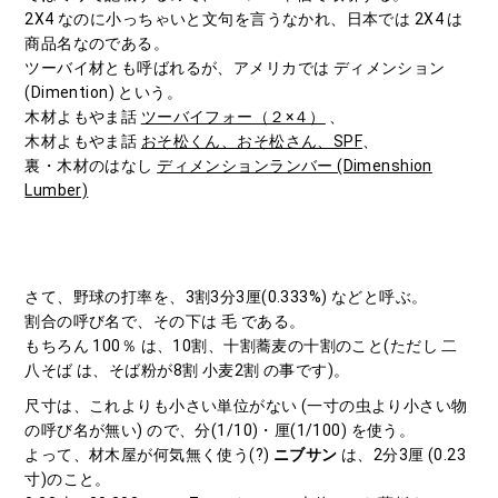
2X4 なのに小っちゃいと文句を言うなかれ、日本では 2X4 は
商品名なのである。
ツーバイ材とも呼ばれるが、アメリカでは ディメンション
(Dimention) という。
木材よもやま話
ツーバイフォー（２×４）
、
木材よもやま話
おそ松くん、おそ松さん、SPF
、
裏・木材のはなし
ディメンションランバー (Dimenshion
Lumber)
さて、野球の打率を、3割3分3厘(0.333%) などと呼ぶ。
割合の呼び名で、その下は 毛 である。
もちろん 100％ は、10割、十割蕎麦の十割のこと(ただし 二
八そば は、そば粉が8割 小麦2割 の事です)。
尺寸は、これよりも小さい単位がない (一寸の虫より小さい物
の呼び名が無い) ので、分(1/10)・厘(1/100) を使う。
よって、材木屋が何気無く使う(?)
ニブサン
は、2分3厘 (0.23
寸)のこと。