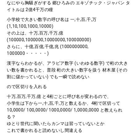
なにやら胸騒ぎがする 郷ひろみの エキゾチック・ジャパン タ
イトルは 2億4千万の瞳
小学校で大きい数字の呼び名は 一,十,百,千,万
(1,10,100,1000,10000)
その上は、十万,百万,千万,億
(100000,1000000,10000000,100000000)
さらに、十億,百億,千億,兆 (1000000000,
1000000・・・・・)
漢字ならわかるが、アラビア数字 (いわゆる数字) で桁の大き
い数を書かれると、普段 桁の大きい数字を扱う 材木屋 (その
割に儲かっていない) でも一瞬で読めない
ので区切りを入れる
十万,百万,千万,億 と4桁ごとに呼び名が変わるので、
小学生は下から一,十,百,千,万と数えるか、4桁で区切って
10,0000/ 100,0000/ 1000,0000/ 1,0000,0000 と教えられ
る？
ゆとり世代に聞いたらカンマは習っていないとか
これで書かれると読めないし間違える