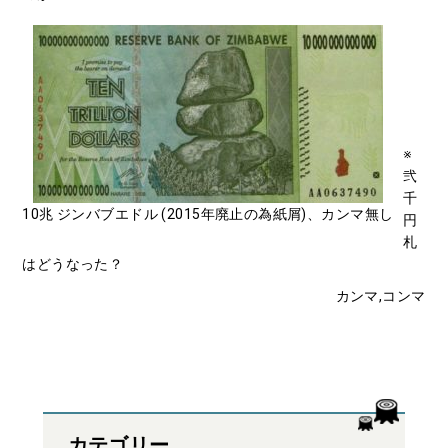
※
弐
千
10兆 ジンバブエドル (2015年廃止の為紙屑)、カンマ無し
円
札
はどうなった？
カンマ,コンマ
カテゴリー