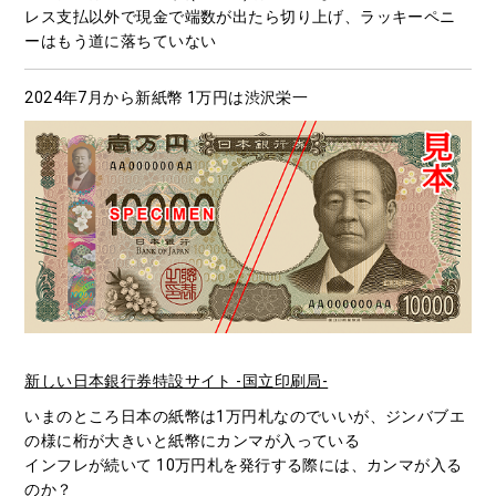
レス支払以外で現金で端数が出たら切り上げ、ラッキーペニ
ーはもう道に落ちていない
2024年7月から新紙幣 1万円は渋沢栄一
新しい日本銀行券特設サイト -国立印刷局-
いまのところ日本の紙幣は1万円札なのでいいが、ジンバブエ
の様に桁が大きいと紙幣にカンマが入っている
インフレが続いて 10万円札を発行する際には、カンマが入る
のか？