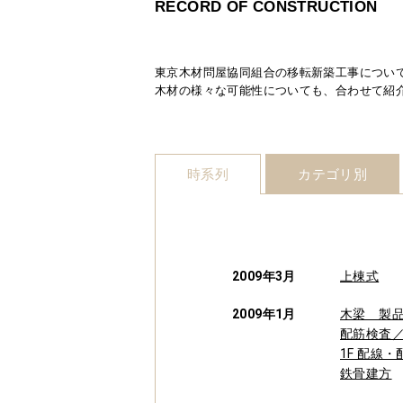
RECORD OF CONSTRUCTION
東京木材問屋協同組合の移転新築工事につい
木材の様々な可能性についても、合わせて紹
時系列
カテゴリ別
2009年3月
上棟式
2009年1月
木梁 製
配筋検査
1F 配線
鉄骨建方