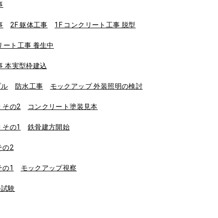
事
事
2F 躯体工事
1F コンクリート工事 脱型
クリート工事 養生中
工事 本実型枠建込
プル
防水工事
モックアップ 外装照明の検討
 その2
コンクリート塗装見本
 その1
鉄骨建方開始
その2
その1
モックアップ視察
手試験