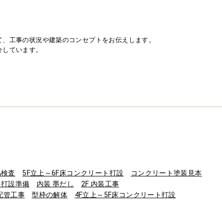
て、工事の状況や建築のコンセプトをお伝えします。
介しています。
品検査
5F立上～6F床コンクリート打設
コンクリート塗装見本
／打設準備
内装 墨だし
2F 内装工事
・配管工事
型枠の解体
4F立上～5F床コンクリート打設