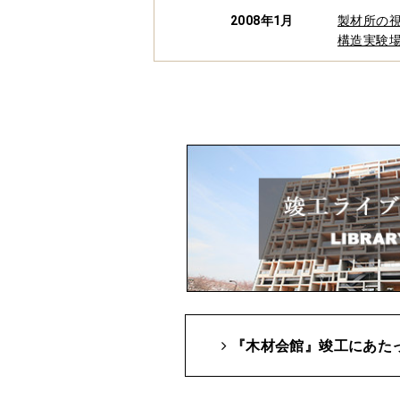
2008年1月
製材所の視
構造実験
2007年11月
地鎮祭
『木材会館』竣工にあた